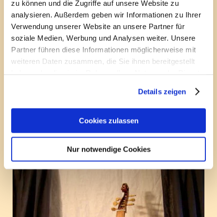
zu können und die Zugriffe auf unsere Website zu
analysieren. Außerdem geben wir Informationen zu Ihrer
Alt-Gamben
Verwendung unserer Website an unsere Partner für
soziale Medien, Werbung und Analysen weiter. Unsere
Partner führen diese Informationen möglicherweise mit
Tenor-Bass-Gamben
weiteren Daten zusammen, die Sie ihnen bereitgestellt
haben oder die sie im Rahmen Ihrer Nutzung der Dienste
gesammelt haben.
7saitige Bass-Gambe
Details zeigen
Viele Detailfotos
Cookies zulassen
finden Sie auch in
unserer
Galerie!
Nur notwendige Cookies